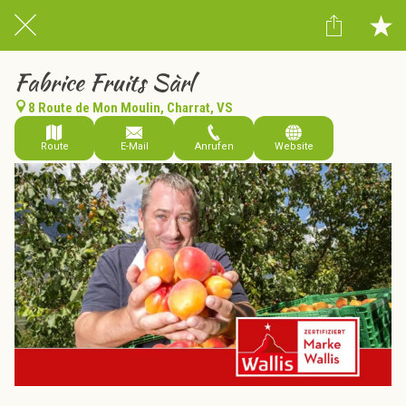
Fabrice Fruits Sàrl
8 Route de Mon Moulin, Charrat, VS
Route
E-Mail
Anrufen
Website