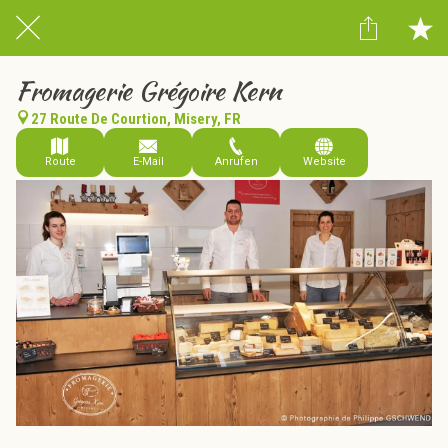
Fromagerie Grégoire Kern
27 Route De Courtion, Misery, FR
Route
E-Mail
Anrufen
Website