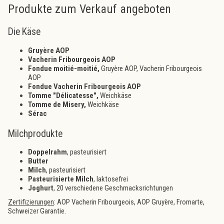
Produkte zum Verkauf angeboten
Die Käse
Gruyère AOP
Vacherin Fribourgeois AOP
Fondue moitié-moitié,
Gruyère AOP, Vacherin Fribourgeois
AOP
Fondue Vacherin Fribourgeois AOP
Tomme "Délicatesse",
Weichkäse
Tomme de Misery,
Weichkäse
Sérac
Milchprodukte
Doppelrahm
, pasteurisiert
Butter
Milch
, pasteurisiert
Pasteurisierte Milch
, laktosefrei
Joghurt
, 20 verschiedene Geschmacksrichtungen
Zertifizierungen
: AOP Vacherin Fribourgeois, AOP Gruyère, Fromarte,
Schweizer Garantie.