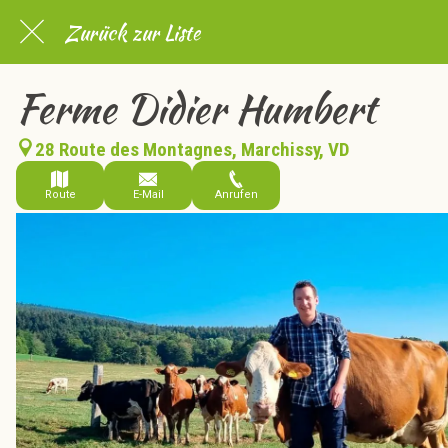
Zurück zur Liste
Ferme Didier Humbert
28 Route des Montagnes, Marchissy, VD
Route
E-Mail
Anrufen