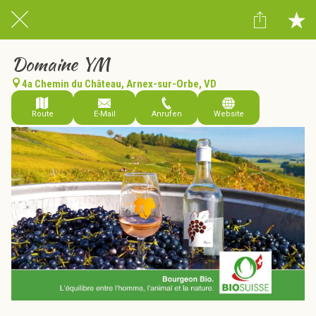
Domaine YM
4a Chemin du Château, Arnex-sur-Orbe, VD
Route
E-Mail
Anrufen
Website