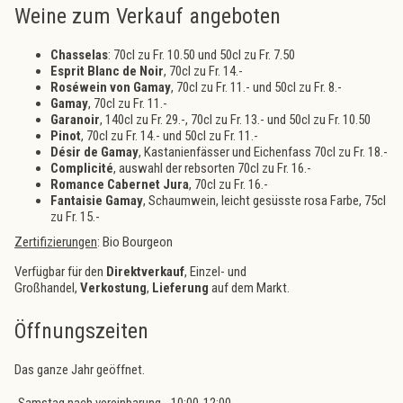
Weine zum Verkauf angeboten
Chasselas
: 70cl zu Fr. 10.50 und 50cl zu Fr. 7.50
Esprit Blanc de Noir
, 70cl zu Fr. 14.-
Roséwein von Gamay
, 70cl zu Fr. 11.- und 50cl zu Fr. 8.-
Gamay
, 70cl zu Fr. 11.-
Garanoir
, 140cl zu Fr. 29.-, 70cl zu Fr. 13.- und 50cl zu Fr. 10.50
Pinot
, 70cl zu Fr. 14.- und 50cl zu Fr. 11.-
Désir de Gamay
, Kastanienfässer und Eichenfass 70cl zu Fr. 18.-
Complicité
, auswahl der rebsorten 70cl zu Fr. 16.-
Romance Cabernet Jura
, 70cl zu Fr. 16.-
Fantaisie Gamay
, Schaumwein, leicht gesüsste rosa Farbe, 75cl
zu Fr. 15.-
Zertifizierungen
: Bio Bourgeon
Verfügbar für den
Direktverkauf
, Einzel- und
Großhandel,
Verkostung
,
Lieferung
auf dem Markt.
Öffnungszeiten
Das ganze Jahr geöffnet.
Samstag nach vereinbarung
10:00-12:00