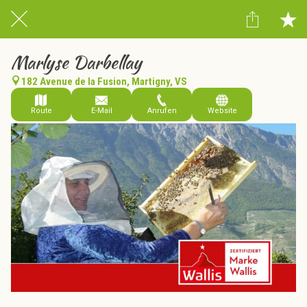
Marlyse Darbellay
182 Avenue de la Fusion, Martigny, VS
Route
E-Mail
Anrufen
Website