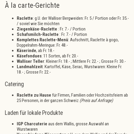
À la carte-Gerichte
Raclette
: g.U. der Walliser Bergweiden: Fr. 5 / Portion oder Fr. 35.-
/ soviel wie Sie möchten
Ziegenkäse-Raclette
: Fr. 7.- / Portion
Schafsmilch-Raclette
: Fr. 7.- / Portion
Komplettes Raclette-Menü
: Aufschnitt, Raclette à gogo,
Doppelrahm-Meringue: Fr. 48.-
Käserinde
, ab Fr. 18.-
Käsefondues
: 11 Sorten, ab Fr. 20.-
Walliser Teller
: Kleiner Fr. 18.- ; Mittlere Fr. 22.- ; Grosse Fr. 30.-
Landmahlzeit
: Kartoffel, Käse, Serac, Wurstwaren: Kleine Fr.
18.- ; Grosse Fr. 22.-
Catering
Raclette zu Hause
für Firmen, Familien oder Hochzeitsfeiern ab
25 Personen, in der ganzen Schweiz
(Preis auf Anfrage)
Laden für lokale Produkte
IGP Charcuterie
aus dem Wallis, grosse Auswahl an
Wurstwaren