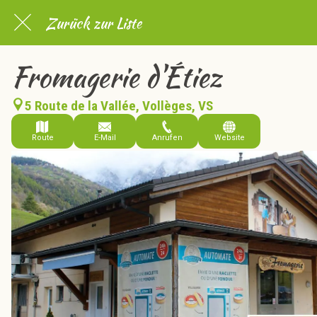
Zurück zur Liste
Fromagerie d'Étiez
5 Route de la Vallée, Vollèges, VS
Route
E-Mail
Anrufen
Website