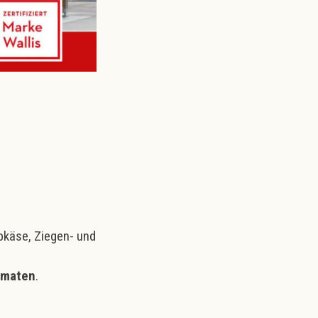
pkäse, Ziegen- und
omaten
.