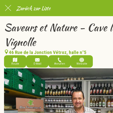
Zurück zur Liste
Saveurs et Nature - Cave l
Vignolle
46 Rue de la Jonction Vétroz, halle n°5
Route
E-Mail
Anrufen
Website