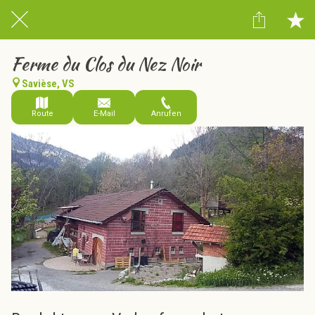
Ferme du Clos du Nez Noir
Savièse, VS
Route
E-Mail
Anrufen