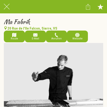
Ma Fabrik
20 Rue de l'Ile Falcon, Sierre, VS
Route
E-Mail
Anrufen
Website