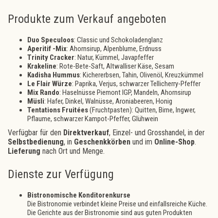
Produkte zum Verkauf angeboten
Duo Speculoos
: Classic und Schokoladenglanz
Aperitif
-Mix
: Ahornsirup, Alpenblume, Erdnuss
Trinity Cracker
: Natur, Kümmel, Javapfeffer
Krakeline
: Rote-Bete-Saft, Altwalliser Käse, Sesam
Kadisha Hummus
: Kichererbsen, Tahin, Olivenöl, Kreuzkümmel
Le Flair Würze
: Paprika, Verjus, schwarzer Tellicherry-Pfeffer
Mix Rando
: Haselnüsse Piemont IGP, Mandeln, Ahornsirup
Müsli
:
Hafer, Dinkel, Walnüsse, Aroniabeeren, Honig
Tentations Fruitées
(Fruchtpasten): Quitten, Birne, Ingwer,
Pflaume, schwarzer Kampot-Pfeffer, Glühwein
Verfügbar für den
Direktverkauf
, Einzel- und Grosshandel, in der
Selbstbedienung
, in
Geschenkkörben
und im
Online-Shop
.
Lieferung
nach Ort und Menge.
Dienste zur Verfügung
Bistronomische Konditorenkurse
Die Bistronomie verbindet kleine Preise und einfallsreiche Küche.
Die Gerichte aus der Bistronomie sind aus guten Produkten