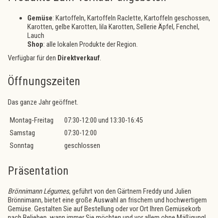
Gemüse
: Kartoffeln, Kartoffeln Raclette, Kartoffeln geschossen,
Karotten, gelbe Karotten, lila Karotten, Sellerie Äpfel, Fenchel,
Lauch
Shop
: alle lokalen Produkte der Region.
Verfügbar für den
Direktverkauf
.
Öffnungszeiten
Das ganze Jahr geöffnet.
Montag-Freitag
07:30-12:00 und 13:30-16:45
Samstag
07:30-12:00
Sonntag
geschlossen
Präsentation
Brönnimann Légumes
, geführt von den Gärtnern Freddy und Julien
Brönnimann, bietet eine große Auswahl an frischem und hochwertigem
Gemüse. Gestalten Sie auf Bestellung oder vor Ort Ihren Gemüsekorb
nach Belieben, wann immer Sie möchten und vor allem ohne Mäßigung!