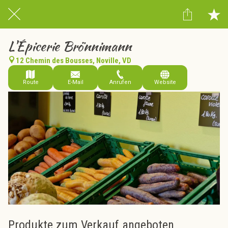
L'Épicerie Brönnimann
12 Chemin des Bousses, Noville, VD
Route
E-Mail
Anrufen
Website
Produkte zum Verkauf angeboten