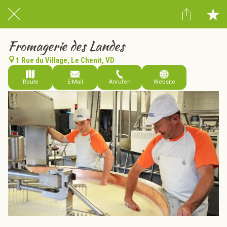
Fromagerie des Landes
1 Rue du Village, Le Chenit, VD
Route
E-Mail
Anrufen
Website