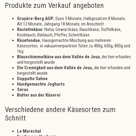
Produkte zum Verkauf angeboten
Gruyère-Berg AOP
, Süss 5 Monate, Halbgesalzen 8 Monate,
Alt 12 Monate, Jahrgang 18 Monate, im Anschnitt
Raclettekäse
: Natur, Gewürzkäse, Rauchkäse, Trüffelkäse,
Knoblauch, Bärlauch, Pfeffer, Schnittkäse
Käsefondue
, Hausgemachte Mischung aus mehreren
Käsesorten, in vakuumverpackten Tüten zu 400g, 600g, 800g und
1kg
Blauschimmelkäse aus dem Vallée de Joux
, der hier erfunden
und hergestellt wurde
Die Cremigkeit aus dem Vallée de Joux,
die hier erfunden und
hergestellt wurde
Doppelte Sahne
Handgemachte Joghurts
Sérac
Butter aus der Käserei
Verschiedene andere Käsesorten zum
Schnitt
Le Maréchal