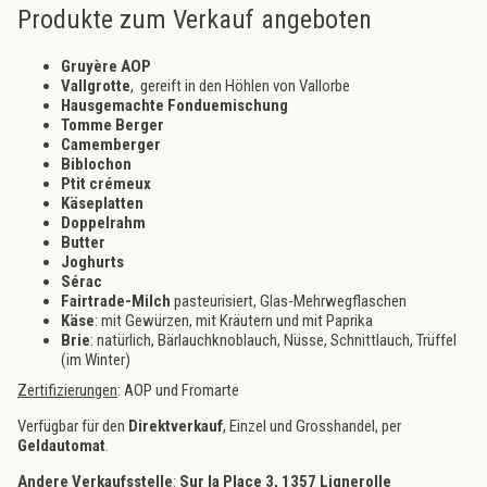
Produkte zum Verkauf angeboten
Gruyère AOP
Vallgrotte
, gereift in den Höhlen von Vallorbe
Hausgemachte Fonduemischung
Tomme Berger
Camemberger
Biblochon
Ptit crémeux
Käseplatten
Doppelrahm
Butter
Joghurts
Sérac
Fairtrade-Milch
pasteurisiert, Glas-Mehrwegflaschen
Käse
: mit Gewürzen, mit Kräutern und mit Paprika
Brie
: natürlich, Bärlauchknoblauch, Nüsse, Schnittlauch, Trüffel
(im Winter)
Zertifizierungen
: AOP und Fromarte
Verfügbar für den
Direktverkauf
, Einzel und Grosshandel, per
Geldautomat
.
Andere Verkaufsstelle
:
Sur la Place 3, 1357 Lignerolle