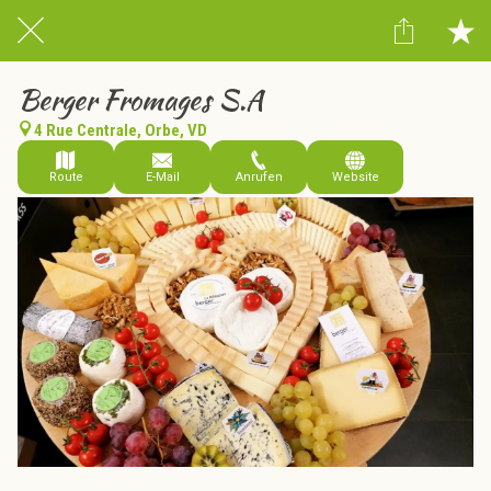
Berger Fromages S.A
4 Rue Centrale, Orbe, VD
Route
E-Mail
Anrufen
Website