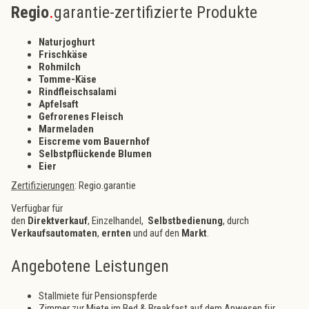
Regio
.
garantie-zertifizierte Produkte
Naturjoghurt
Frischkäse
Rohmilch
Tomme-Käse
Rindfleischsalami
Apfelsaft
Gefrorenes Fleisch
Marmeladen
Eiscreme vom Bauernhof
Selbstpflückende Blumen
Eier
Zertifizierungen
: Regio.garantie
Verfügbar für
den
Direktverkauf
, Einzelhandel,
Selbstbedienung
, durch
Verkaufsautomaten
,
ernten
und auf den
Markt
.
Angebotene Leistungen
Stallmiete für Pensionspferde
Zimmer zur Miete im Bed & Breakfast auf dem Anwesen für