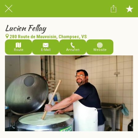
Lucien Fellay
280 Route de Mauvoisin, Champsec, VS
Route
E-Mail
Anrufen
Website