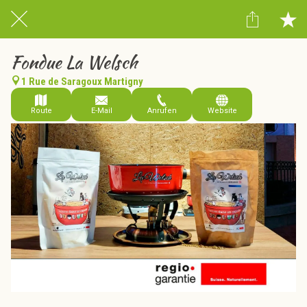
Fondue La Welsch
1 Rue de Saragoux Martigny
Route
E-Mail
Anrufen
Website