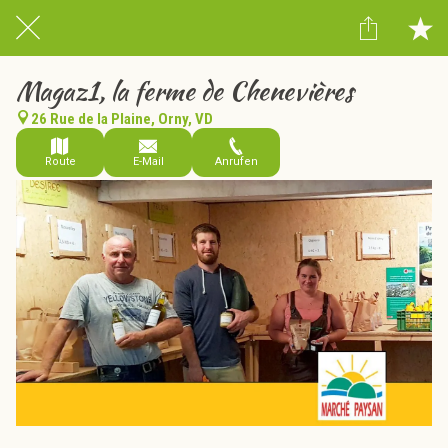
Magaz1, la ferme de Chenevières
26 Rue de la Plaine, Orny, VD
Route
E-Mail
Anrufen