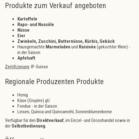
Produkte zum Verkauf angeboten
Kartoffeln
Raps- und Nussöle
Nüsse
Eier
Zwiebeln, Zucchini, Butternüsse, Kürbis, Gebäck
Hausgemachte
Marmeladen
und
Raisinée
(gekochter Wein) -
in der Saison
Apfelsaft
Zertifizierung
: IP-Suisse
Regionale Produzenten Produkte
Honig
Käse (Gruyère) gU
Fondue - in der Saison
Linsen, Quinoa und Quinoamehl, Sonnenblumenkerne
Verfügbar für den
Direktverkauf
, im Einzel- und Grosshandel sowie in
der
Selbstbedienung
.