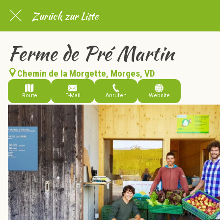
Zurück zur Liste
Ferme de Pré Martin
Chemin de la Morgette, Morges, VD
Route
E-Mail
Anrufen
Website