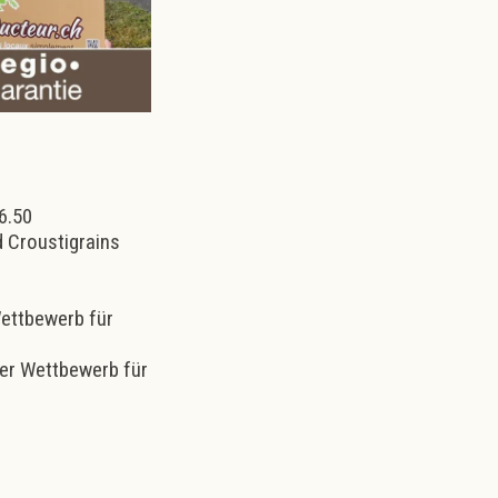
e
 6.50
d Croustigrains
Wettbewerb für
zer Wettbewerb für