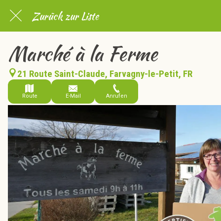
Zurück zur Liste
Marché à la Ferme
21 Route Saint-Claude, Farvagny-le-Petit, FR
Route
E-Mail
Anrufen