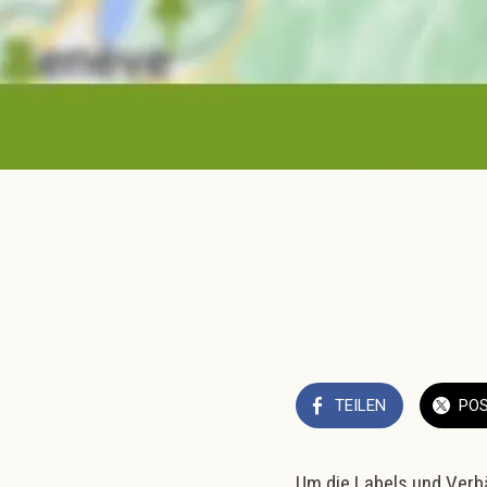
TEILEN
PO
Um die Labels und Verbä