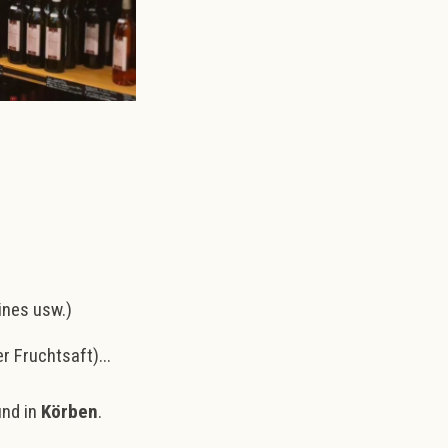
ines usw.)
 Fruchtsaft)...
nd in
Körben
.