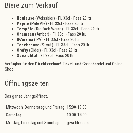
Biere zum Verkauf
Houleuse
(Weissbier) - Fl. 33cl - Fass 20 ltr.
Pépite
(Pale Ale) - Fl. 33cl - Fass 20 ltr.
Tempête
(Dreifach Weiss) - Fl. 33cl - Fass 20 ltr.
Chameau
(Amber) - Fl. 33cl - Fass 20 ltr.
IPAnema
(IPA) - Fl. 33cl - Fass 20 ltr.
Ténébreuse
(Stout) - Fl. 33cl - Fass 20 ltr.
Crafty
(Cider) - Fl. 33cl - Fass 20 ltr.
Spezialität
- Fl. 33cl - Fass 20 ltr.
Verfügbar für den
Direktverkauf
, Einzel- und Grosshandel und Online-
Shop.
Öffnungszeiten
Das ganze Jahr geöffnet.
Mittwoch, Donnerstag und Freitag
15:00-19:00
Samstag
10:00-14:00
Montag, Dienstag und Sonntag
geschlossen