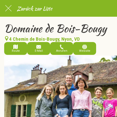
Zurück zur Liste
Domaine de Bois-Bougy
4 Chemin de Bois-Bougy, Nyon, VD
Route
E-Mail
Anrufen
Website