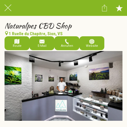
Naturalpes CBD Shop
1 Ruelle du Chapitre, Sion, VS
Route
E-Mail
Anrufen
Website