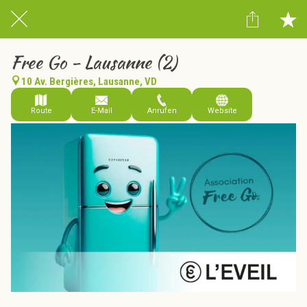
Free Go - Lausanne (2)
10 Av. Bergières, Lausanne, VD
Route
E-Mail
Anrufen
Website