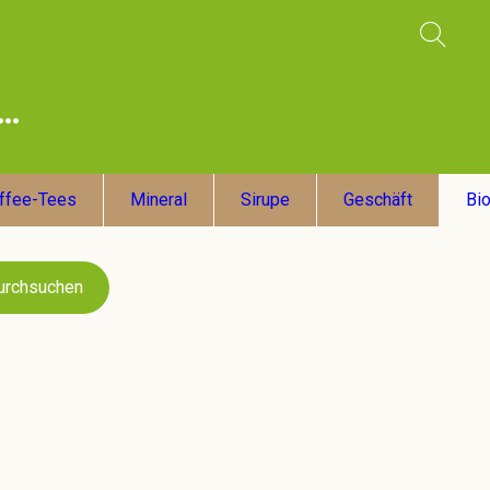
ffee-Tees
Mineral
Sirupe
Geschäft
Bi
urchsuchen