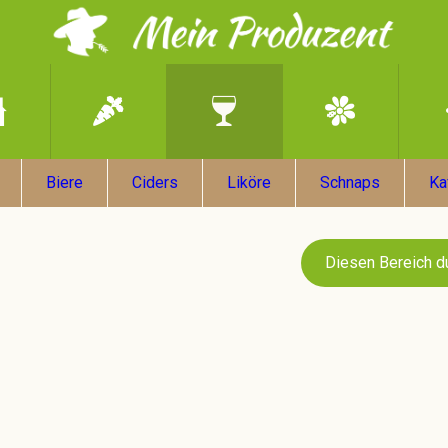
Biere
Ciders
Liköre
Schnaps
Ka
Diesen Bereich d