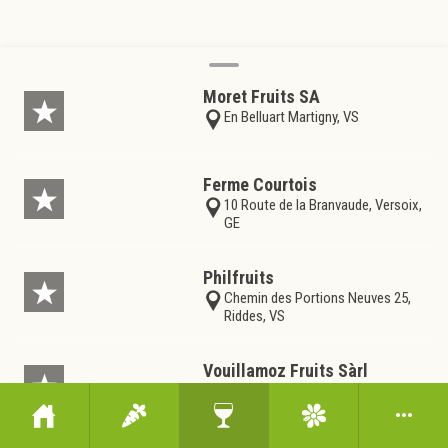
Moret Fruits SA
En Belluart Martigny, VS
Ferme Courtois
10 Route de la Branvaude, Versoix,
GE
Philfruits
Chemin des Portions Neuves 25,
Riddes, VS
Vouillamoz Fruits Sàrl
150 Rue de l'Autoroute, Saxon, VS