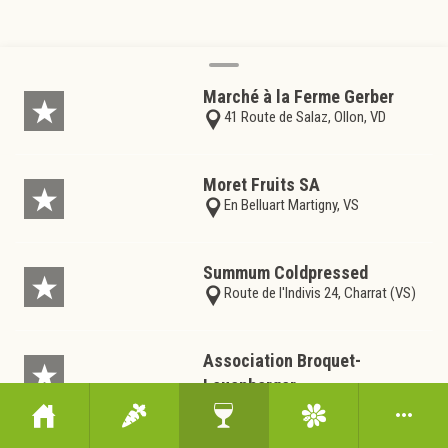
Marché à la Ferme Gerber
41 Route de Salaz, Ollon, VD
Moret Fruits SA
En Belluart Martigny, VS
Summum Coldpressed
Route de l'Indivis 24, Charrat (VS)
Association Broquet-
Leuenberger
25 Rte de France, Movelier, JU